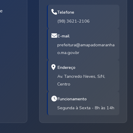
de
Telefone
(98) 3621-2106
E-mail
prefeitura@amapadomaranha
o.ma.gov.br
Endereço
Av. Tancredo Neves, S/N,
Centro
Funcionamento
Segunda à Sexta - 8h às 14h