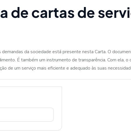
a
d
e
c
a
r
t
a
s
d
e
s
e
r
v
i
 demandas da sociedade está presente nesta Carta. O documento t
dimento. É também um instrumento de transparência. Com ela, o
ção de um serviço mais eficiente e adequado às suas necessidad