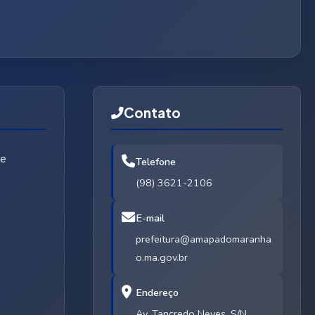
Contato
de
Telefone
(98) 3621-2106
E-mail
prefeitura@amapadomaranha
o.ma.gov.br
Endereço
Av. Tancredo Neves, S/N,