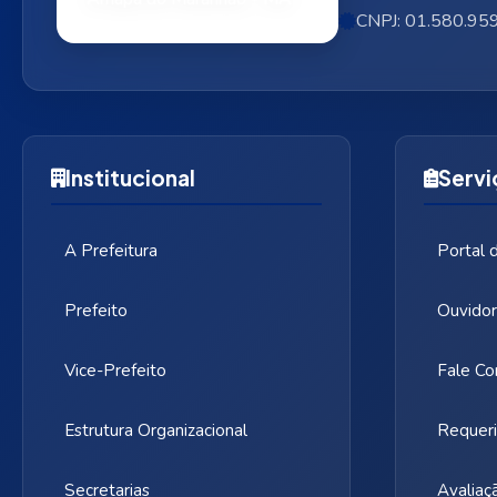
CNPJ: 01.580.95
Institucional
Servi
A Prefeitura
Portal 
Prefeito
Ouvidor
Vice-Prefeito
Fale Co
Estrutura Organizacional
Requeri
Secretarias
Avaliaç