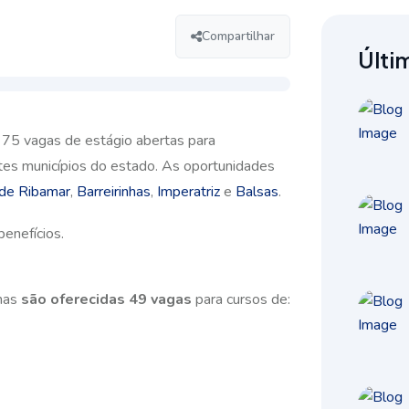
Compartilhar
Últi
 75 vagas de estágio abertas para
ntes municípios do estado. As oportunidades
 de Ribamar
,
Barreirinhas
,
Imperatriz
e
Balsas
.
benefícios
.
nhas
são oferecidas 49 vagas
para cursos de: